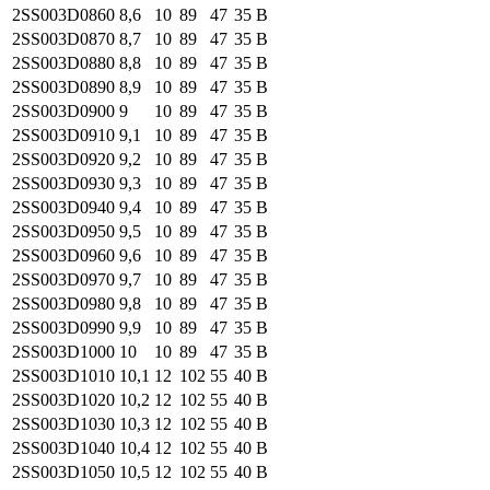
2SS003
D0860
8,6
10
89
47
35
B
2SS003
D0870
8,7
10
89
47
35
B
2SS003
D0880
8,8
10
89
47
35
B
2SS003
D0890
8,9
10
89
47
35
B
2SS003
D0900
9
10
89
47
35
B
2SS003
D0910
9,1
10
89
47
35
B
2SS003
D0920
9,2
10
89
47
35
B
2SS003
D0930
9,3
10
89
47
35
B
2SS003
D0940
9,4
10
89
47
35
B
2SS003
D0950
9,5
10
89
47
35
B
2SS003
D0960
9,6
10
89
47
35
B
2SS003
D0970
9,7
10
89
47
35
B
2SS003
D0980
9,8
10
89
47
35
B
2SS003
D0990
9,9
10
89
47
35
B
2SS003
D1000
10
10
89
47
35
B
2SS003
D1010
10,1
12
102
55
40
B
2SS003
D1020
10,2
12
102
55
40
B
2SS003
D1030
10,3
12
102
55
40
B
2SS003
D1040
10,4
12
102
55
40
B
2SS003
D1050
10,5
12
102
55
40
B