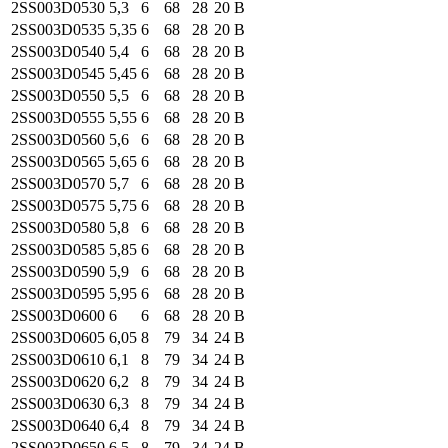
2SS003
D0530
5,3
6
68
28
20
B
2SS003
D0535
5,35
6
68
28
20
B
2SS003
D0540
5,4
6
68
28
20
B
2SS003
D0545
5,45
6
68
28
20
B
2SS003
D0550
5,5
6
68
28
20
B
2SS003
D0555
5,55
6
68
28
20
B
2SS003
D0560
5,6
6
68
28
20
B
2SS003
D0565
5,65
6
68
28
20
B
2SS003
D0570
5,7
6
68
28
20
B
2SS003
D0575
5,75
6
68
28
20
B
2SS003
D0580
5,8
6
68
28
20
B
2SS003
D0585
5,85
6
68
28
20
B
2SS003
D0590
5,9
6
68
28
20
B
2SS003
D0595
5,95
6
68
28
20
B
2SS003
D0600
6
6
68
28
20
B
2SS003
D0605
6,05
8
79
34
24
B
2SS003
D0610
6,1
8
79
34
24
B
2SS003
D0620
6,2
8
79
34
24
B
2SS003
D0630
6,3
8
79
34
24
B
2SS003
D0640
6,4
8
79
34
24
B
2SS003
D0650
6,5
8
79
34
24
B