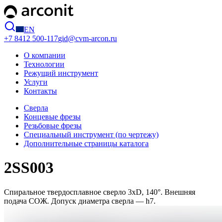
EN
+7 8412
500-117
gid@cvm-arcon.ru
О компании
Технологии
Режущий инструмент
Услуги
Контакты
Сверла
Концевые фрезы
Резьбовые фрезы
Специальный инструмент (по чертежу)
Дополнительные страницы каталога
2SS003
Спиральное твердосплавное сверло 3хD, 140°. Внешняя
подача СОЖ. Допуск диаметра сверла — h7.