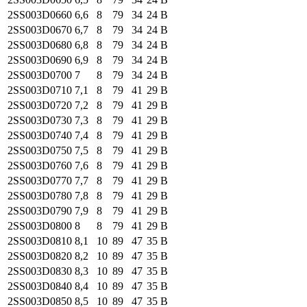
2SS003
D0660
6,6
8
79
34
24
B
2SS003
D0670
6,7
8
79
34
24
B
2SS003
D0680
6,8
8
79
34
24
B
2SS003
D0690
6,9
8
79
34
24
B
2SS003
D0700
7
8
79
34
24
B
2SS003
D0710
7,1
8
79
41
29
B
2SS003
D0720
7,2
8
79
41
29
B
2SS003
D0730
7,3
8
79
41
29
B
2SS003
D0740
7,4
8
79
41
29
B
2SS003
D0750
7,5
8
79
41
29
B
2SS003
D0760
7,6
8
79
41
29
B
2SS003
D0770
7,7
8
79
41
29
B
2SS003
D0780
7,8
8
79
41
29
B
2SS003
D0790
7,9
8
79
41
29
B
2SS003
D0800
8
8
79
41
29
B
2SS003
D0810
8,1
10
89
47
35
B
2SS003
D0820
8,2
10
89
47
35
B
2SS003
D0830
8,3
10
89
47
35
B
2SS003
D0840
8,4
10
89
47
35
B
2SS003
D0850
8,5
10
89
47
35
B