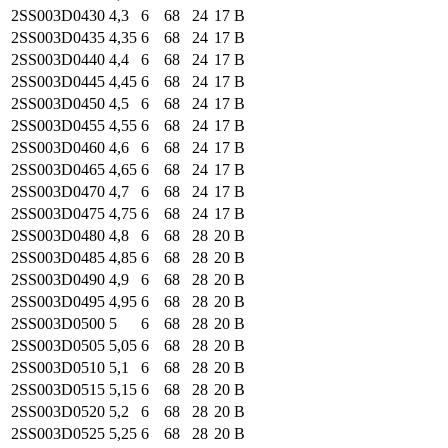
2SS003
D0430
4,3
6
68
24
17
B
2SS003
D0435
4,35
6
68
24
17
B
2SS003
D0440
4,4
6
68
24
17
B
2SS003
D0445
4,45
6
68
24
17
B
2SS003
D0450
4,5
6
68
24
17
B
2SS003
D0455
4,55
6
68
24
17
B
2SS003
D0460
4,6
6
68
24
17
B
2SS003
D0465
4,65
6
68
24
17
B
2SS003
D0470
4,7
6
68
24
17
B
2SS003
D0475
4,75
6
68
24
17
B
2SS003
D0480
4,8
6
68
28
20
B
2SS003
D0485
4,85
6
68
28
20
B
2SS003
D0490
4,9
6
68
28
20
B
2SS003
D0495
4,95
6
68
28
20
B
2SS003
D0500
5
6
68
28
20
B
2SS003
D0505
5,05
6
68
28
20
B
2SS003
D0510
5,1
6
68
28
20
B
2SS003
D0515
5,15
6
68
28
20
B
2SS003
D0520
5,2
6
68
28
20
B
2SS003
D0525
5,25
6
68
28
20
B