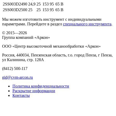
2SS003
D2490
24,9
25
153
95
65
B
2SS003
D2500
25
25
153
95
65
B
Мы можем изготовить инструмент с индивидуальными
параметрами. Перейдите в раздел
специального инструмента
.
© 2015—2026
Группа компаний «Аркон»
ООО «Центр высокоточной механообработки «Аркон»
Россия, 440034, Пензенская область, г.о. город Пенза, г Пенза,
ул Калинина, стр. 128А
(8412)
500-117
gid@cvm-arcon.ru
Политика конфиденциальности
Раскрытие информации
Контакты