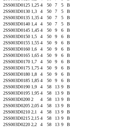
2SS003
D0125
1,25
4
50
7
5
B
2SS003
D0130
1,3
4
50
7
5
B
2SS003
D0135
1,35
4
50
7
5
B
2SS003
D0140
1,4
4
50
7
5
B
2SS003
D0145
1,45
4
50
9
6
B
2SS003
D0150
1,5
4
50
9
6
B
2SS003
D0155
1,55
4
50
9
6
B
2SS003
D0160
1,6
4
50
9
6
B
2SS003
D0165
1,65
4
50
9
6
B
2SS003
D0170
1,7
4
50
9
6
B
2SS003
D0175
1,75
4
50
9
6
B
2SS003
D0180
1,8
4
50
9
6
B
2SS003
D0185
1,85
4
50
9
6
B
2SS003
D0190
1,9
4
58
13
9
B
2SS003
D0195
1,95
4
58
13
9
B
2SS003
D0200
2
4
58
13
9
B
2SS003
D0205
2,05
4
58
13
9
B
2SS003
D0210
2,1
4
58
13
9
B
2SS003
D0215
2,15
4
58
13
9
B
2SS003
D0220
2,2
4
58
13
9
B