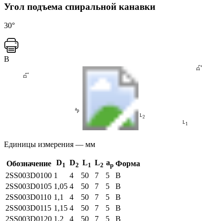
Угол подъема спиральной канавки
30°
B
2
D
1
D
a
p
L
2
L
1
Единицы измерения — мм
D
D
L
L
a
Обозначение
Форма
1
2
1
2
p
2SS003
D0100
1
4
50
7
5
B
2SS003
D0105
1,05
4
50
7
5
B
2SS003
D0110
1,1
4
50
7
5
B
2SS003
D0115
1,15
4
50
7
5
B
2SS003
D0120
1,2
4
50
7
5
B