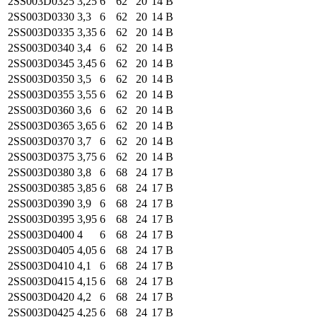
2SS003
D0325
3,25
6
62
20
14
B
2SS003
D0330
3,3
6
62
20
14
B
2SS003
D0335
3,35
6
62
20
14
B
2SS003
D0340
3,4
6
62
20
14
B
2SS003
D0345
3,45
6
62
20
14
B
2SS003
D0350
3,5
6
62
20
14
B
2SS003
D0355
3,55
6
62
20
14
B
2SS003
D0360
3,6
6
62
20
14
B
2SS003
D0365
3,65
6
62
20
14
B
2SS003
D0370
3,7
6
62
20
14
B
2SS003
D0375
3,75
6
62
20
14
B
2SS003
D0380
3,8
6
68
24
17
B
2SS003
D0385
3,85
6
68
24
17
B
2SS003
D0390
3,9
6
68
24
17
B
2SS003
D0395
3,95
6
68
24
17
B
2SS003
D0400
4
6
68
24
17
B
2SS003
D0405
4,05
6
68
24
17
B
2SS003
D0410
4,1
6
68
24
17
B
2SS003
D0415
4,15
6
68
24
17
B
2SS003
D0420
4,2
6
68
24
17
B
2SS003
D0425
4,25
6
68
24
17
B