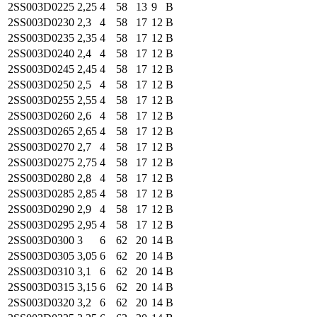
2SS003
D0225
2,25
4
58
13
9
B
2SS003
D0230
2,3
4
58
17
12
B
2SS003
D0235
2,35
4
58
17
12
B
2SS003
D0240
2,4
4
58
17
12
B
2SS003
D0245
2,45
4
58
17
12
B
2SS003
D0250
2,5
4
58
17
12
B
2SS003
D0255
2,55
4
58
17
12
B
2SS003
D0260
2,6
4
58
17
12
B
2SS003
D0265
2,65
4
58
17
12
B
2SS003
D0270
2,7
4
58
17
12
B
2SS003
D0275
2,75
4
58
17
12
B
2SS003
D0280
2,8
4
58
17
12
B
2SS003
D0285
2,85
4
58
17
12
B
2SS003
D0290
2,9
4
58
17
12
B
2SS003
D0295
2,95
4
58
17
12
B
2SS003
D0300
3
6
62
20
14
B
2SS003
D0305
3,05
6
62
20
14
B
2SS003
D0310
3,1
6
62
20
14
B
2SS003
D0315
3,15
6
62
20
14
B
2SS003
D0320
3,2
6
62
20
14
B