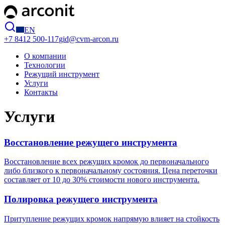
EN
+7 8412
500-117
gid@cvm-arcon.ru
О компании
Технологии
Режущий инструмент
Услуги
Контакты
Услуги
Восстановление режущего инструмента
Восстановление всех режущих кромок до первоначального
либо близкого к первоначальному состояния. Цена переточки
составляет от 10 до 30% стоимости нового инструмента.
Полировка режущего инструмента
Притупление режущих кромок напрямую влияет на стойкость