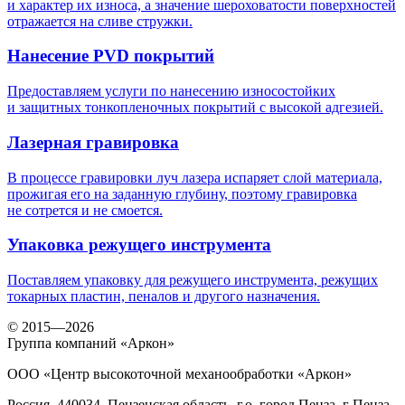
и характер их износа, а значение шероховатости поверхностей
отражается на сливе стружки.
Нанесение PVD покрытий
Предоставляем услуги по нанесению износостойких
и защитных тонкопленочных покрытий с высокой адгезией.
Лазерная гравировка
В процессе гравировки луч лазера испаряет слой материала,
прожигая его на заданную глубину, поэтому гравировка
не сотрется и не смоется.
Упаковка режущего инструмента
Поставляем упаковку для режущего инструмента, режущих
токарных пластин, пеналов и другого назначения.
© 2015—2026
Группа компаний «Аркон»
ООО «Центр высокоточной механообработки «Аркон»
Россия, 440034, Пензенская область, г.о. город Пенза, г Пенза,