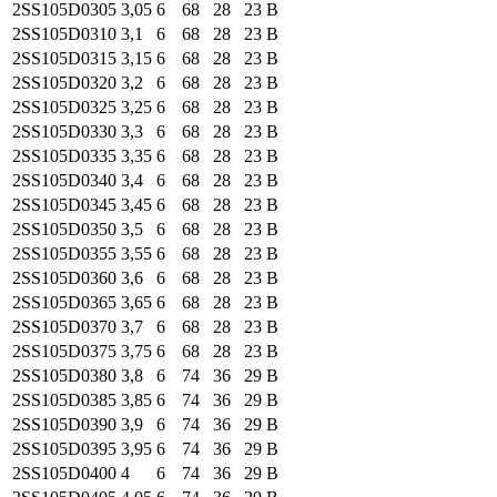
2SS105
D0305
3,05
6
68
28
23
B
2SS105
D0310
3,1
6
68
28
23
B
2SS105
D0315
3,15
6
68
28
23
B
2SS105
D0320
3,2
6
68
28
23
B
2SS105
D0325
3,25
6
68
28
23
B
2SS105
D0330
3,3
6
68
28
23
B
2SS105
D0335
3,35
6
68
28
23
B
2SS105
D0340
3,4
6
68
28
23
B
2SS105
D0345
3,45
6
68
28
23
B
2SS105
D0350
3,5
6
68
28
23
B
2SS105
D0355
3,55
6
68
28
23
B
2SS105
D0360
3,6
6
68
28
23
B
2SS105
D0365
3,65
6
68
28
23
B
2SS105
D0370
3,7
6
68
28
23
B
2SS105
D0375
3,75
6
68
28
23
B
2SS105
D0380
3,8
6
74
36
29
B
2SS105
D0385
3,85
6
74
36
29
B
2SS105
D0390
3,9
6
74
36
29
B
2SS105
D0395
3,95
6
74
36
29
B
2SS105
D0400
4
6
74
36
29
B