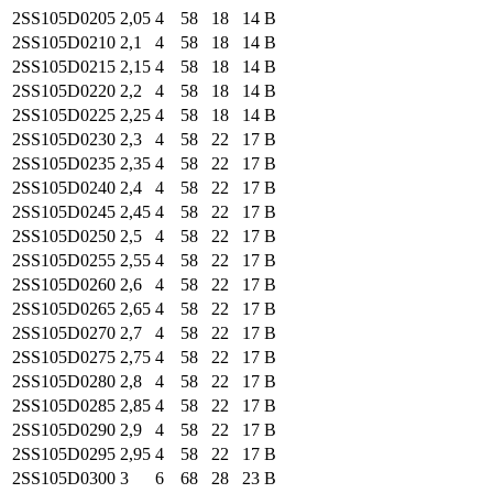
2SS105
D0205
2,05
4
58
18
14
B
2SS105
D0210
2,1
4
58
18
14
B
2SS105
D0215
2,15
4
58
18
14
B
2SS105
D0220
2,2
4
58
18
14
B
2SS105
D0225
2,25
4
58
18
14
B
2SS105
D0230
2,3
4
58
22
17
B
2SS105
D0235
2,35
4
58
22
17
B
2SS105
D0240
2,4
4
58
22
17
B
2SS105
D0245
2,45
4
58
22
17
B
2SS105
D0250
2,5
4
58
22
17
B
2SS105
D0255
2,55
4
58
22
17
B
2SS105
D0260
2,6
4
58
22
17
B
2SS105
D0265
2,65
4
58
22
17
B
2SS105
D0270
2,7
4
58
22
17
B
2SS105
D0275
2,75
4
58
22
17
B
2SS105
D0280
2,8
4
58
22
17
B
2SS105
D0285
2,85
4
58
22
17
B
2SS105
D0290
2,9
4
58
22
17
B
2SS105
D0295
2,95
4
58
22
17
B
2SS105
D0300
3
6
68
28
23
B