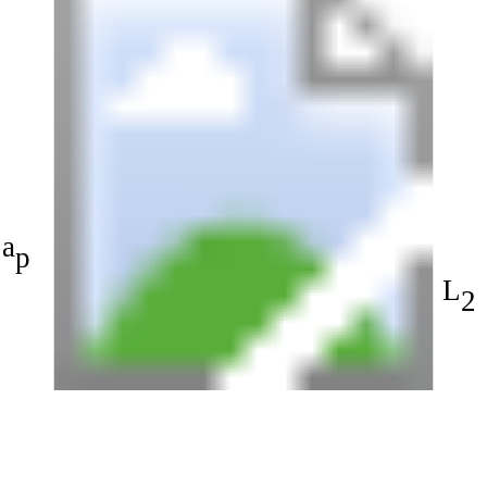
a
p
L
2