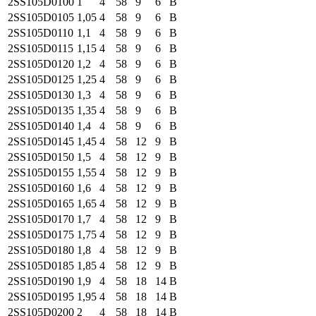
2SS105
D0100
1
4
58
9
6
B
2SS105
D0105
1,05
4
58
9
6
B
2SS105
D0110
1,1
4
58
9
6
B
2SS105
D0115
1,15
4
58
9
6
B
2SS105
D0120
1,2
4
58
9
6
B
2SS105
D0125
1,25
4
58
9
6
B
2SS105
D0130
1,3
4
58
9
6
B
2SS105
D0135
1,35
4
58
9
6
B
2SS105
D0140
1,4
4
58
9
6
B
2SS105
D0145
1,45
4
58
12
9
B
2SS105
D0150
1,5
4
58
12
9
B
2SS105
D0155
1,55
4
58
12
9
B
2SS105
D0160
1,6
4
58
12
9
B
2SS105
D0165
1,65
4
58
12
9
B
2SS105
D0170
1,7
4
58
12
9
B
2SS105
D0175
1,75
4
58
12
9
B
2SS105
D0180
1,8
4
58
12
9
B
2SS105
D0185
1,85
4
58
12
9
B
2SS105
D0190
1,9
4
58
18
14
B
2SS105
D0195
1,95
4
58
18
14
B
2SS105
D0200
2
4
58
18
14
B