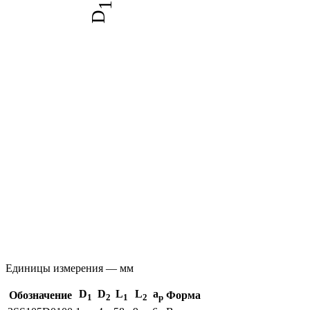
1
D
Единицы измерения — мм
D
D
L
L
a
Обозначение
Форма
1
2
1
2
p