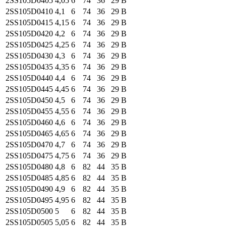
2SS105
D0405
4,05
6
74
36
29
B
2SS105
D0410
4,1
6
74
36
29
B
2SS105
D0415
4,15
6
74
36
29
B
2SS105
D0420
4,2
6
74
36
29
B
2SS105
D0425
4,25
6
74
36
29
B
2SS105
D0430
4,3
6
74
36
29
B
2SS105
D0435
4,35
6
74
36
29
B
2SS105
D0440
4,4
6
74
36
29
B
2SS105
D0445
4,45
6
74
36
29
B
2SS105
D0450
4,5
6
74
36
29
B
2SS105
D0455
4,55
6
74
36
29
B
2SS105
D0460
4,6
6
74
36
29
B
2SS105
D0465
4,65
6
74
36
29
B
2SS105
D0470
4,7
6
74
36
29
B
2SS105
D0475
4,75
6
74
36
29
B
2SS105
D0480
4,8
6
82
44
35
B
2SS105
D0485
4,85
6
82
44
35
B
2SS105
D0490
4,9
6
82
44
35
B
2SS105
D0495
4,95
6
82
44
35
B
2SS105
D0500
5
6
82
44
35
B
2SS105
D0505
5,05
6
82
44
35
B