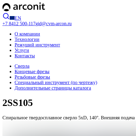
EN
+7 8412
500-117
gid@cvm-arcon.ru
О компании
Технологии
Режущий инструмент
Услуги
Контакты
Сверла
Концевые фрезы
Резьбовые фрезы
Специальный инструмент (по чертежу)
Дополнительные страницы каталога
2SS105
Спиральное твердосплавное сверло 5хD, 140°. Внешняя подача