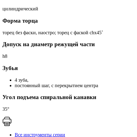
цилиндрический
Форма торца
торец без фаски, наостро; торец с фаской chх45˚
Допуск на диаметр режущей части
h8
Зубья
4 зуба,
постоянный шаг, с перекрытием центра
Угол подъема спиральной канавки
35°
Все инструменты серии