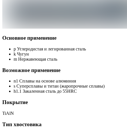
Основное применение
p
Углеродистая и легированная сталь
k
Чугун
m
Нержавеющая сталь
Возможное применение
n1
Сплавы на основе алюминия
s
Суперсплавы и титан (жаропрочные сплавы)
h1.1
Закаленная сталь до 55HRC
Покрытие
TiAlN
Тип хвостовика