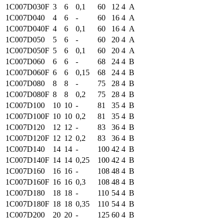
1C007
D030F
3
6
0,1
60
12
4
A
1C007
D040
4
6
-
60
16
4
A
1C007
D040F
4
6
0,1
60
16
4
A
1C007
D050
5
6
-
60
20
4
A
1C007
D050F
5
6
0,1
60
20
4
A
1C007
D060
6
6
-
68
24
4
B
1C007
D060F
6
6
0,15
68
24
4
B
1C007
D080
8
8
-
75
28
4
B
1C007
D080F
8
8
0,2
75
28
4
B
1C007
D100
10
10
-
81
35
4
B
1C007
D100F
10
10
0,2
81
35
4
B
1C007
D120
12
12
-
83
36
4
B
1C007
D120F
12
12
0,2
83
36
4
B
1C007
D140
14
14
-
100
42
4
B
1C007
D140F
14
14
0,25
100
42
4
B
1C007
D160
16
16
-
108
48
4
B
1C007
D160F
16
16
0,3
108
48
4
B
1C007
D180
18
18
-
110
54
4
B
1C007
D180F
18
18
0,35
110
54
4
B
1C007
D200
20
20
-
125
60
4
B