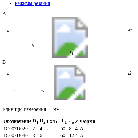
Режимы резания
A
1
2
D
D
a
F
p
L
1
B
1
2
D
D
a
F
p
L
1
Единицы измерения — мм
D
D
L
a
Обозначение
Fх45°
Z
Форма
1
2
1
p
1C007
D020
2
4
-
50
8
4
A
1C007
D030
3
6
-
60
12
4
A