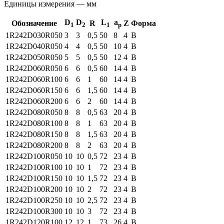
Единицы измерения — мм
D
D
L
a
Обозначение
R
Z
Форма
1
2
1
p
1R242
D030R050
3
3
0,5
50
8
4
B
1R242
D040R050
4
4
0,5
50
10
4
B
1R242
D050R050
5
5
0,5
50
12
4
B
1R242
D060R050
6
6
0,5
60
14
4
B
1R242
D060R100
6
6
1
60
14
4
B
1R242
D060R150
6
6
1,5
60
14
4
B
1R242
D060R200
6
6
2
60
14
4
B
1R242
D080R050
8
8
0,5
63
20
4
B
1R242
D080R100
8
8
1
63
20
4
B
1R242
D080R150
8
8
1,5
63
20
4
B
1R242
D080R200
8
8
2
63
20
4
B
1R242
D100R050
10
10
0,5
72
23
4
B
1R242
D100R100
10
10
1
72
23
4
B
1R242
D100R150
10
10
1,5
72
23
4
B
1R242
D100R200
10
10
2
72
23
4
B
1R242
D100R250
10
10
2,5
72
23
4
B
1R242
D100R300
10
10
3
72
23
4
B
1R242
D120R100
12
12
1
73
26
4
B