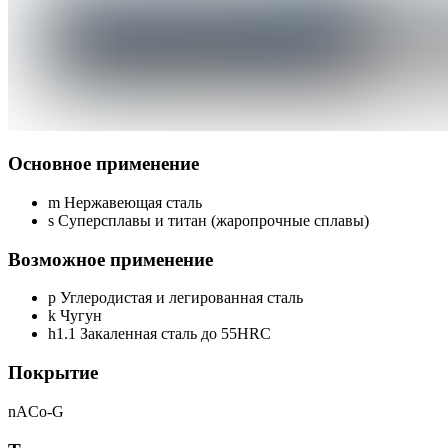
Основное применение
m
Нержавеющая сталь
s
Суперсплавы и титан (жаропрочные сплавы)
Возможное применение
p
Углеродистая и легированная сталь
k
Чугун
h1.1
Закаленная сталь до 55HRC
Покрытие
nACo-G