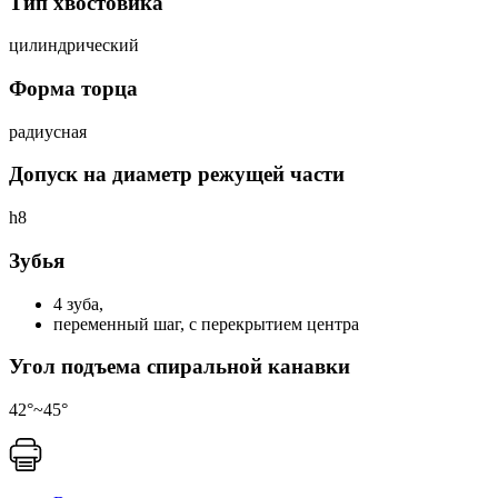
Тип хвостовика
цилиндрический
Форма торца
радиусная
Допуск на диаметр режущей части
h8
Зубья
4 зуба,
переменный шаг, с перекрытием центра
Угол подъема спиральной канавки
42°~45°