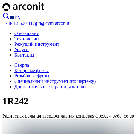
EN
+7 8412
500-117
gid@cvm-arcon.ru
О компании
Технологии
Режущий инструмент
Услуги
Контакты
Сверла
Концевые фрезы
Резьбовые фрезы
Специальный инструмент (по чертежу)
Дополнительные страницы каталога
1R242
Радиусная цельная твердосплавная концевая фреза, 4 зуба, со 