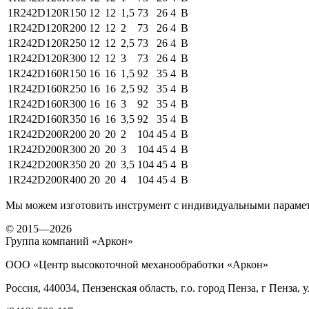
1R242
D120R150
12
12
1,5
73
26
4
B
1R242
D120R200
12
12
2
73
26
4
B
1R242
D120R250
12
12
2,5
73
26
4
B
1R242
D120R300
12
12
3
73
26
4
B
1R242
D160R150
16
16
1,5
92
35
4
B
1R242
D160R250
16
16
2,5
92
35
4
B
1R242
D160R300
16
16
3
92
35
4
B
1R242
D160R350
16
16
3,5
92
35
4
B
1R242
D200R200
20
20
2
104
45
4
B
1R242
D200R300
20
20
3
104
45
4
B
1R242
D200R350
20
20
3,5
104
45
4
B
1R242
D200R400
20
20
4
104
45
4
B
Мы можем изготовить инструмент с индивидуальными парамет
© 2015—2026
Группа компаний «Аркон»
ООО «Центр высокоточной механообработки «Аркон»
Россия, 440034, Пензенская область, г.о. город Пенза, г Пенза, 