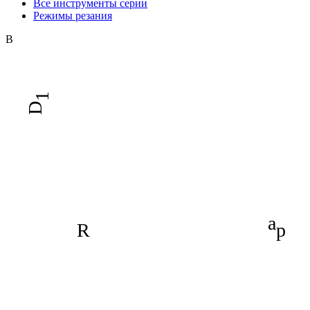
Все инструменты серии
Режимы резания
B
1
D
a
R
p