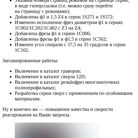
Указаны номера страниц режимов на странице серии,
в виде гиперссылки (т.е. можно сразу перейти
на страницу с режимами);
Добавлены ф1 и 1,5 Z4 в серии 1S271 и 1S572;
Изменено исполнение фрез диаметром ф1 в сериях
1C002/1C202/1C402 с Z3 на Z4;
Добавлена фреза ф1 в серию 1C006;
Добавлены фрезы ф1 и ф1,5 в серии 1C502;
Изменен угол спирали с 37,5 на 35 градусов в серии
1C102.
Запланированные работы:
Включение в каталог граверов;
Включение в каталог сверла 12D;
Включение в каталог резьбофрез многониточных
полнопрофильных;
Разработка серии сверл с применением по особовязким
материалам.
Ну и конечно же — повышение качества и скорости
реагирования на Ваши запросы.