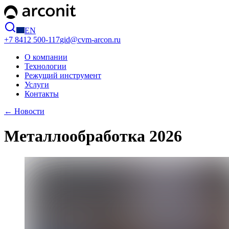
EN
+7 8412
500-117
gid@cvm-arcon.ru
О компании
Технологии
Режущий инструмент
Услуги
Контакты
← Новости
Металлообработка 2026